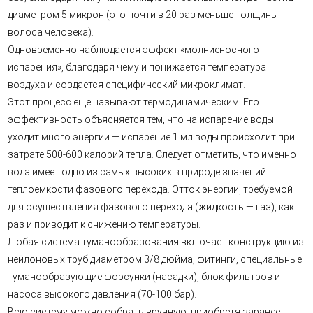
диаметром 5 микрон (это почти в 20 раз меньше толщины
волоса человека).
Одновременно наблюдается эффект «молниеносного
испарения», благодаря чему и понижается температура
воздуха и создается специфический микроклимат.
Этот процесс еще называют термодинамическим. Его
эффективность объясняется тем, что на испарение воды
уходит много энергии — испарение 1 мл воды происходит при
затрате 500-600 калорий тепла. Следует отметить, что именно
вода имеет одно из самых высоких в природе значений
теплоемкости фазового перехода. Отток энергии, требуемой
для осуществления фазового перехода (жидкость — газ), как
раз и приводит к снижению температуры.
Любая система туманообразования включает конструкцию из
нейлоновых труб диаметром 3/8 дюйма, фитинги, специальные
туманообразующие форсунки (насадки), блок фильтров и
насоса высокого давления (70-100 бар).
Всю систему можно собрать вручную, приобретя заранее