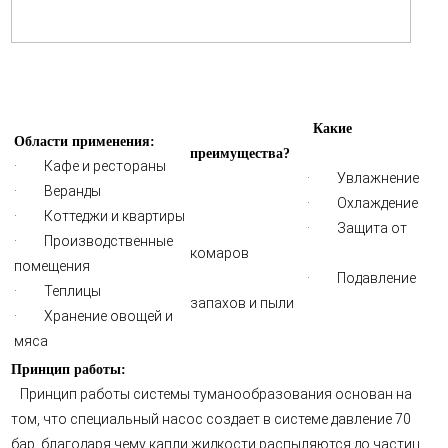
Какие
Области применения:
преимущества?
· Кафе и рестораны
· Увлажнение
· Веранды
· Охлаждение
· Коттеджи и квартиры
· Защита от
· Производственные
комаров
помещения
· Подавление
· Теплицы
запахов и пыли
· Хранение овощей и
мяса
Принцип работы:
Принцип работы системы туманообразования основан на
том, что специальный насос создает в системе давление 70
бар, благодаря чему капли жидкости распыляются до частиц